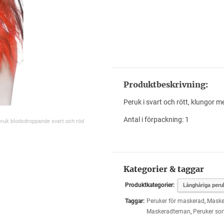
Produktbeskrivning:
Peruk i svart och rött, klungor m
Antal i förpackning: 1
eruk blodsdroppande svart och röd
Kategorier & taggar
Produktkategorier:
Långhåriga peru
Taggar:
Peruker för maskerad
,
Maske
Maskeradteman
,
Peruker sor