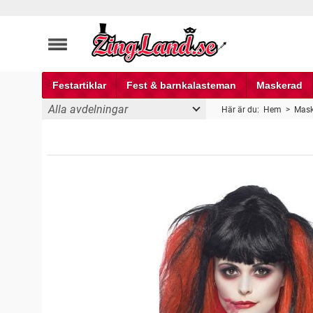
Festartiklar
Fest & barnkalasteman
Maskerad
Alla avdelningar
Här är du:
Hem
>
Mask