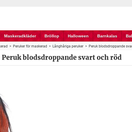
Maskeradkläder
Bröllop
Halloween
Barnkalas
Ba
erad
>
Peruker för maskerad
>
Långhåriga peruker
>
Peruk blodsdroppande svar
Peruk blodsdroppande svart och röd