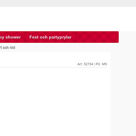
by shower
Fest och partyprylar
t och röd
Art:
52734
| PG: M9