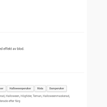
ed effekt av blod.
ker
Halloweenperuker
Röda
Damperuker
rad
,
Halloween
,
Högtider
,
Teman
,
Halloweenmaskerad
,
terade efter färg