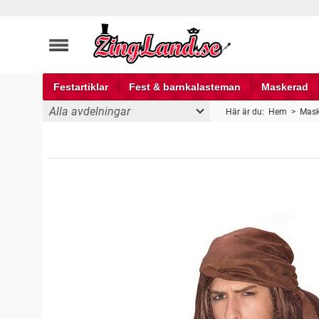
Festartiklar
Fest & barnkalasteman
Maskerad
Alla avdelningar
Här är du:
Hem
>
Mask