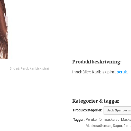
Produktbeskrivning:
Bild på Peruk karibisk pirat
Innehåller: Karibisk pirat
peruk
.
Kategorier & taggar
Produktkategorier:
Jack Sparrow m
Taggar:
Peruker för maskerad
,
Maske
Maskeradteman
,
Sagor, film