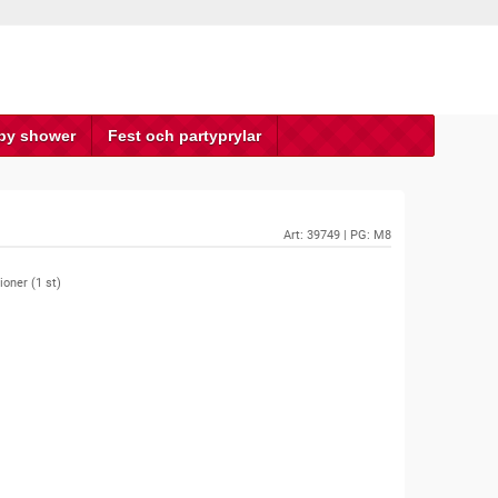
by shower
Fest och partyprylar
Art:
39749
| PG: M8
ioner (
1
st)