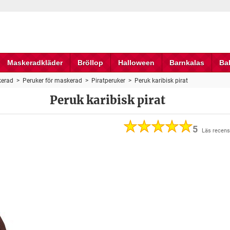
Maskeradkläder
Bröllop
Halloween
Barnkalas
Ba
erad
>
Peruker för maskerad
>
Piratperuker
>
Peruk karibisk pirat
Peruk karibisk pirat
5
Läs recens