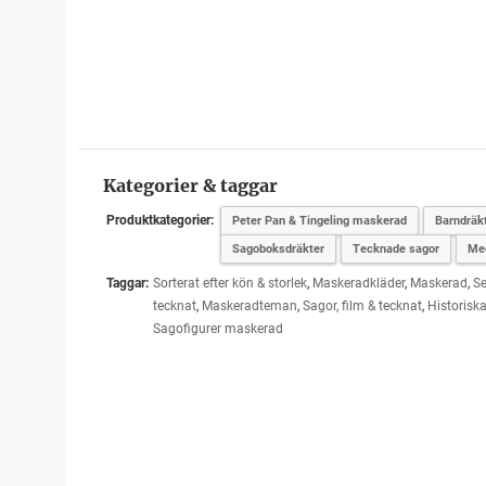
Kategorier & taggar
Produktkategorier:
Peter Pan & Tingeling maskerad
Barndräk
Sagoboksdräkter
Tecknade sagor
Med
Taggar:
Sorterat efter kön & storlek
,
Maskeradkläder
,
Maskerad
,
Se
tecknat
,
Maskeradteman
,
Sagor, film & tecknat
,
Historisk
Sagofigurer maskerad