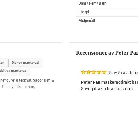
Dam / Herr / Barn
Längd
Midjemått
Recensioner av Peter Pa
ter
Disney maskerad
eltida maskerad
(5 av 5) av Reb
riefigurer & tecknat
,
Sagor, film &
Peter Pan maskeraddräkt barn
a & tidstypiska teman
,
Snygg dräkt i bra passform.