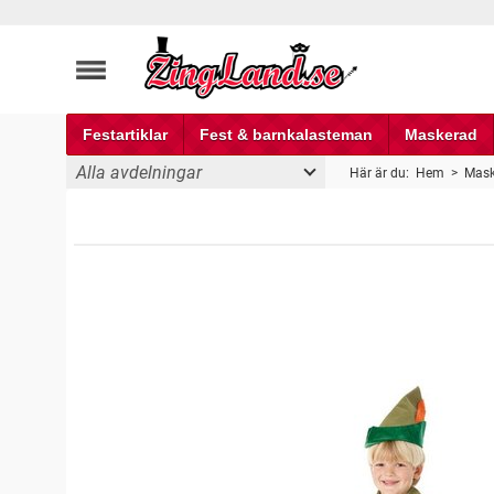
Festartiklar
Fest & barnkalasteman
Maskerad
Alla avdelningar
Här är du:
Hem
>
Mask