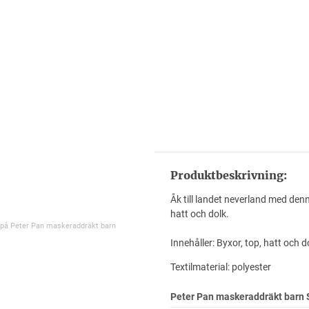
Produktbeskrivning:
Åk till landet neverland med den
hatt och dolk.
 på Peter Pan maskeraddräkt barn
Innehåller: Byxor, top, hatt och d
Textilmaterial: polyester
Peter Pan maskeraddräkt barn