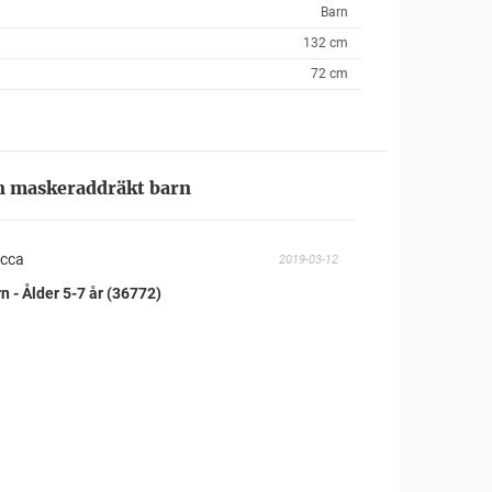
Barn
132 cm
72 cm
n maskeraddräkt barn
ecca
2019-03-12
 - Ålder 5-7 år (36772)