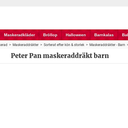
Maskeradkläder
Bröllop
Halloween
Barnkalas
Ba
erad
>
Maskeraddräkter
>
Sorterat efter kön & storlek
>
Maskeraddräkter - Barn
Peter Pan maskeraddräkt barn