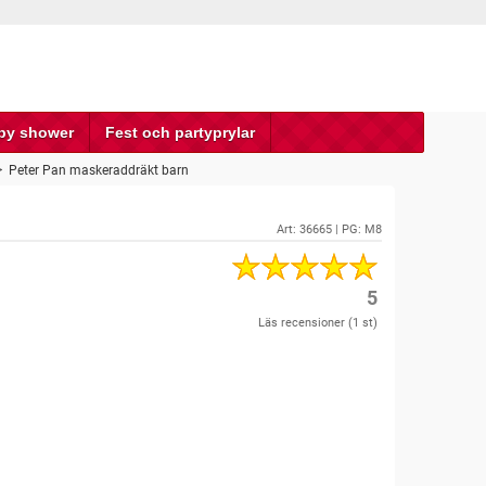
by shower
Fest och partyprylar
>
Peter Pan maskeraddräkt barn
Art:
36665
| PG: M8
5
Läs recensioner (
1
st)