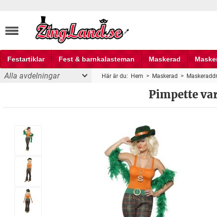
Festartiklar
Fest & barnkalasteman
Maskerad
Maske
Alla avdelningar
Här är du:
Hem
>
Maskerad
>
Maskeraddr
Fest och partyprylar
Pimpette va