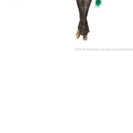
Bild på Pimpette vardag maskeraddräk