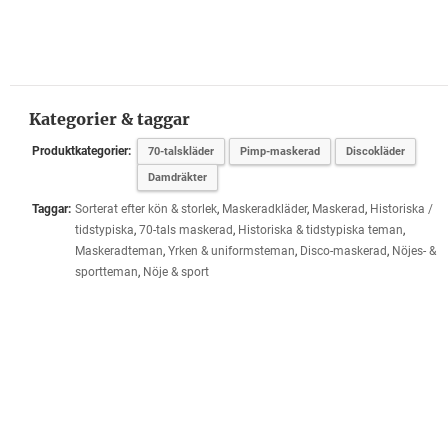
Kategorier & taggar
Produktkategorier:
70-talskläder
Pimp-maskerad
Discokläder
Damdräkter
Taggar:
Sorterat efter kön & storlek
,
Maskeradkläder
,
Maskerad
,
Historiska /
tidstypiska
,
70-tals maskerad
,
Historiska & tidstypiska teman
,
Maskeradteman
,
Yrken & uniformsteman
,
Disco-maskerad
,
Nöjes- &
sportteman
,
Nöje & sport