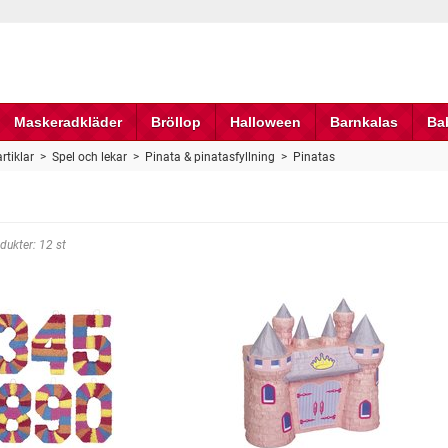
Maskeradkläder
Bröllop
Halloween
Barnkalas
Ba
rtiklar
>
Spel och lekar
>
Pinata & pinatasfyllning
>
Pinatas
dukter: 12 st