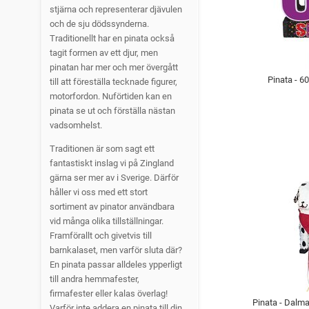
stjärna och representerar djävulen
och de sju dödssynderna.
Traditionellt har en pinata också
tagit formen av ett djur, men
pinatan har mer och mer övergått
Pinata - 6
till att föreställa tecknade figurer,
motorfordon. Nuförtiden kan en
pinata se ut och förställa nästan
vadsomhelst.
Traditionen är som sagt ett
fantastiskt inslag vi på Zingland
gärna ser mer av i Sverige. Därför
håller vi oss med ett stort
sortiment av pinator användbara
vid många olika tillställningar.
Framförallt och givetvis till
barnkalaset, men varför sluta där?
En pinata passar alldeles ypperligt
till andra hemmafester,
firmafester eller kalas överlag!
Pinata - Dalm
Varför inte addera en pinata till din