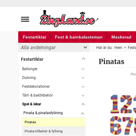
Festartiklar
Fest & barnkalasteman
Maskerad
Alla avdelningar
Här är du:
Hem
>
Festa
Festartiklar
Pinatas
Ballonger
Pro
Dukning
Festdekorationer
Tårt- & baktillbehör
Spel & lekar
Pinata & pinatasfyllning
Pinatas
Pinata-tillbehör & fyllning