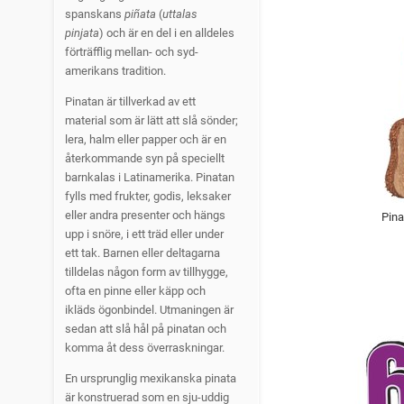
spanskans
piñata
(
uttalas
pinjata
) och är en del i en alldeles
förträfflig mellan- och syd-
amerikans tradition.
Pinatan är tillverkad av ett
material som är lätt att slå sönder;
lera, halm eller papper och är en
återkommande syn på speciellt
barnkalas i Latinamerika. Pinatan
fylls med frukter, godis, leksaker
eller andra presenter och hängs
Pina
upp i snöre, i ett träd eller under
ett tak. Barnen eller deltagarna
tilldelas någon form av tillhygge,
ofta en pinne eller käpp och
ikläds ögonbindel. Utmaningen är
sedan att slå hål på pinatan och
komma åt dess överraskningar.
En ursprunglig mexikanska pinata
är konstruerad som en sju-uddig