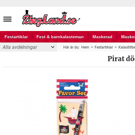
Festartiklar
Fest & barnkalasteman
Maskerad
Maske
Alla avdelningar
Här är du:
Hem
>
Festartiklar
>
Kalastillb
Fest och partyprylar
Pirat d