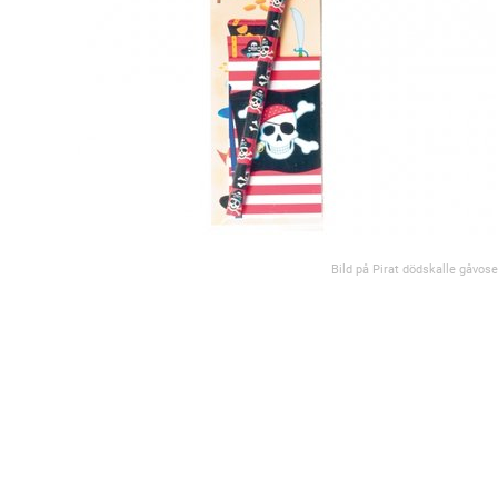
Bild på Pirat dödskalle gåvose