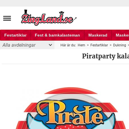
Festartiklar
Fest & barnkalasteman
Maskerad
Maske
Alla avdelningar
Här är du:
Hem
>
Festartiklar
>
Dukning
Fest och partyprylar
Piratparty kal