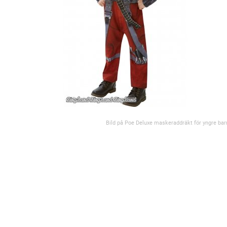
Bild på Poe Deluxe maskeraddräkt för yngre bar