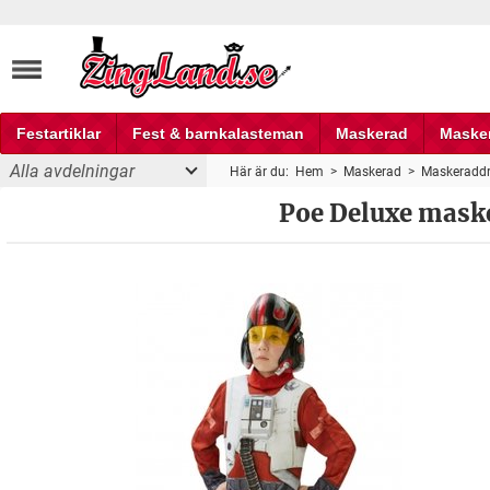
Festartiklar
Fest & barnkalasteman
Maskerad
Maske
Alla avdelningar
Här är du:
Hem
>
Maskerad
>
Maskeraddr
Fest och partyprylar
yngre barn
Poe Deluxe maske