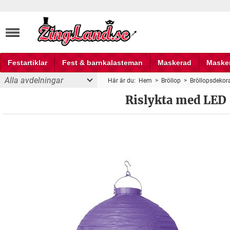
Festartiklar
Fest & barnkalasteman
Maskerad
Maske
Alla avdelningar
Här är du:
Hem
>
Bröllop
>
Bröllopsdekor
Fest och partyprylar
Rislykta med LED 