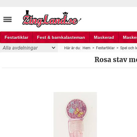
Festartiklar
Fest & barnkalasteman
Maskerad
Maske
Alla avdelningar
Här är du:
Hem
>
Festartiklar
>
Spel och l
Fest och partyprylar
Rosa stav me