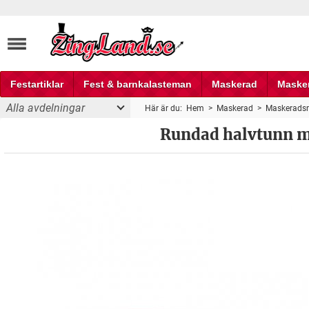
Festartiklar
Fest & barnkalasteman
Maskerad
Maske
Alla avdelningar
Här är du:
Hem
>
Maskerad
>
Maskerads
Fest och partyprylar
Rundad halvtunn må