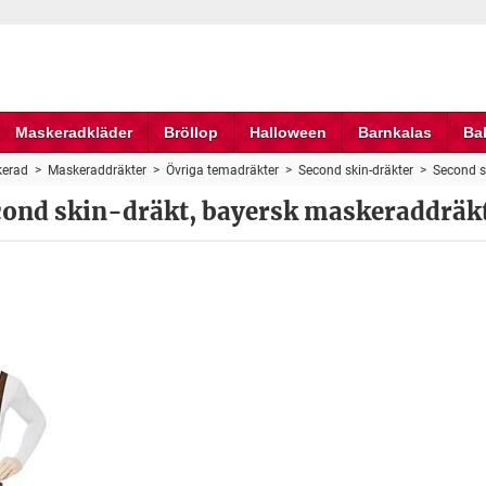
Maskeradkläder
Bröllop
Halloween
Barnkalas
Ba
erad
>
Maskeraddräkter
>
Övriga temadräkter
>
Second skin-dräkter
>
Second s
cond skin-dräkt, bayersk maskeraddräk