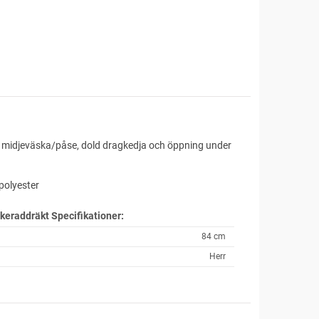
d midjeväska/påse, dold dragkedja och öppning under
polyester
skeraddräkt
Specifikationer:
84 cm
Herr