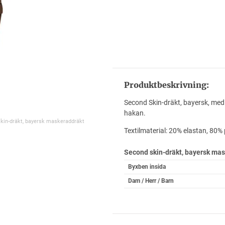
Produktbeskrivning:
Second Skin-dräkt, bayersk, me
hakan.
skin-dräkt, bayersk maskeraddräkt
Textilmaterial: 20% elastan, 80% 
Second skin-dräkt, bayersk ma
Byxben insida
Dam / Herr / Barn