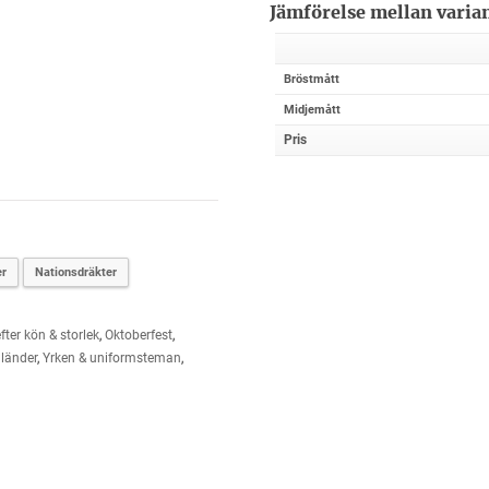
Jämförelse mellan varia
Bröstmått
Midjemått
Pris
er
Nationsdräkter
fter kön & storlek
,
Oktoberfest
,
länder
,
Yrken & uniformsteman
,