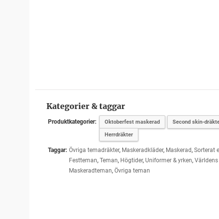
Kategorier & taggar
Produktkategorier:
Oktoberfest maskerad
Second skin-dräkt
Herrdräkter
Taggar:
Övriga temadräkter
,
Maskeradkläder
,
Maskerad
,
Sorterat e
Festteman
,
Teman
,
Högtider
,
Uniformer & yrken
,
Världens 
Maskeradteman
,
Övriga teman