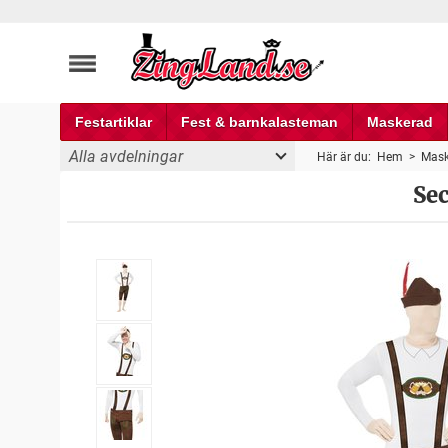
Festartiklar
Fest & barnkalasteman
Maskerad
Alla avdelningar
Här är du:
Hem
>
Mask
Se