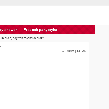
by shower
Fest och partyprylar
kin-dräkt, bayersk maskeraddräkt
t
Art:
51565
| PG: M9