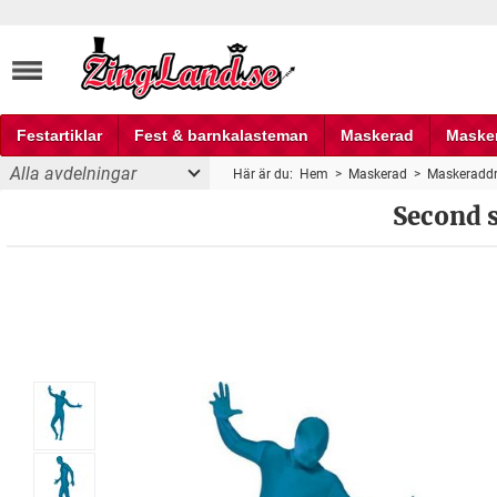
Festartiklar
Fest & barnkalasteman
Maskerad
Maske
Alla avdelningar
Här är du:
Hem
>
Maskerad
>
Maskeraddr
Fest och partyprylar
Second s