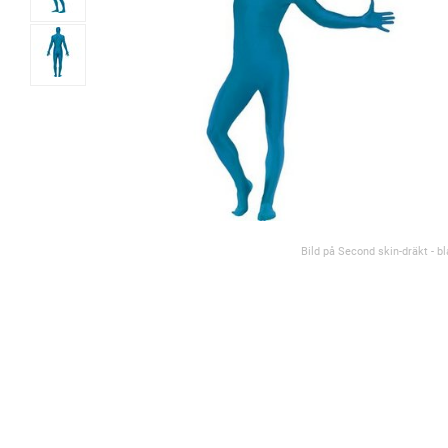
Bild på Second skin-dräkt - bl