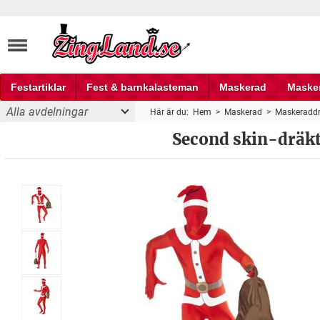
Festartiklar
Fest & barnkalasteman
Maskerad
Maske
Alla avdelningar
Här är du:
Hem
>
Maskerad
>
Maskeraddr
Fest och partyprylar
maskeraddräkt
Second skin-dräkt