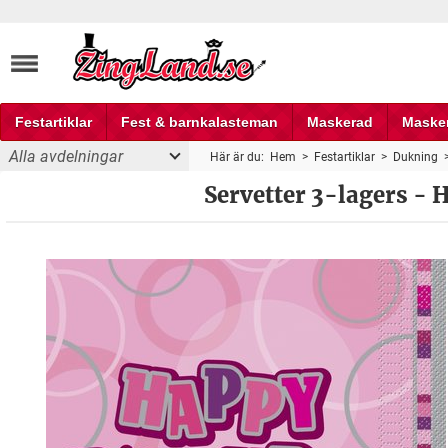
Festartiklar
Fest & barnkalasteman
Maskerad
Maske
Alla avdelningar
Här är du:
Hem
>
Festartiklar
>
Dukning
Fest och partyprylar
Servetter 3-lagers - H