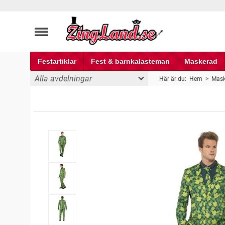
Festartiklar
Fest & barnkalasteman
Maskerad
Alla avdelningar
Här är du:
Hem
>
Mask