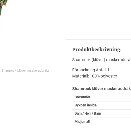
Produktbeskrivning:
Shamrock (klöver) maskeraddräkt
Förpackning Antal: 1
på Shamrock klöver maskeraddräkt
Materiall: 100% polyester
Shamrock klöver maskeraddräk
Bröstmått
Byxben insida
Dam / Herr / Barn
Midjemått