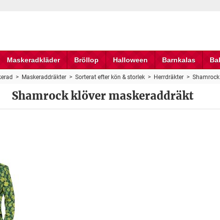
Maskeradkläder
Bröllop
Halloween
Barnkalas
Ba
erad
>
Maskeraddräkter
>
Sorterat efter kön & storlek
>
Herrdräkter
>
Shamrock 
Shamrock klöver maskeraddräkt