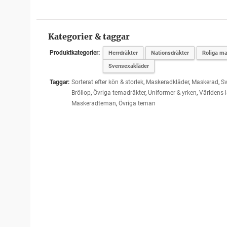
Kategorier & taggar
Produktkategorier:
Herrdräkter
Nationsdräkter
Roliga ma
Svensexakläder
Taggar:
Sorterat efter kön & storlek
,
Maskeradkläder
,
Maskerad
,
S
Bröllop
,
Övriga temadräkter
,
Uniformer & yrken
,
Världens 
Maskeradteman
,
Övriga teman