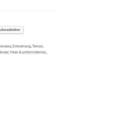
skeraddräkter
vensexa
,
Evenemang
,
Teman
,
länder
,
Yrken & uniformsteman
,