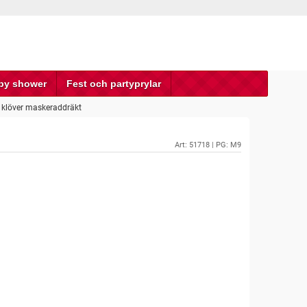
by shower
Fest och partyprylar
klöver maskeraddräkt
Art:
51718
| PG: M9