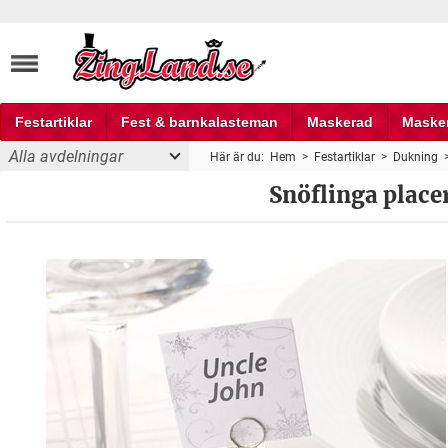
Festartiklar
Fest & barnkalasteman
Maskerad
Maske
Alla avdelningar
Här är du:
Hem
>
Festartiklar
>
Dukning
Fest och partyprylar
Snöflinga place