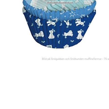
Bild på Snögubben och Snöhunden muffinsformar - 75 s