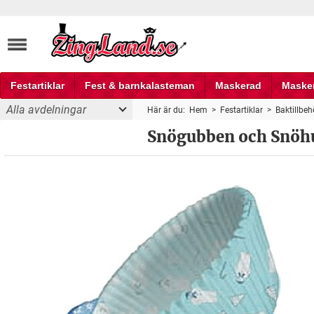
Festartiklar
Fest & barnkalasteman
Maskerad
Maske
Alla avdelningar
Här är du:
Hem
>
Festartiklar
>
Baktillbeh
Fest och partyprylar
Snögubben och Snöhu