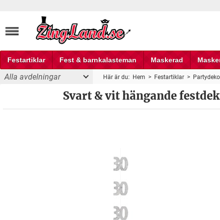
Festartiklar
Fest & barnkalasteman
Maskerad
Maske
Alla avdelningar
Här är du:
Hem
>
Festartiklar
>
Partydeko
Fest och partyprylar
festdekoration till 30-årsdagen 1,5 m - 6 st
Svart & vit hängande festdek