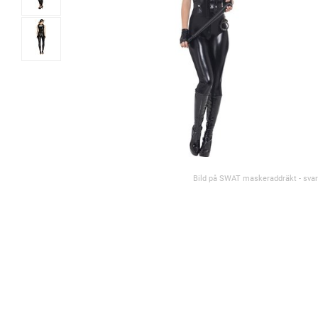
Bild på SWAT maskeraddräkt - svar