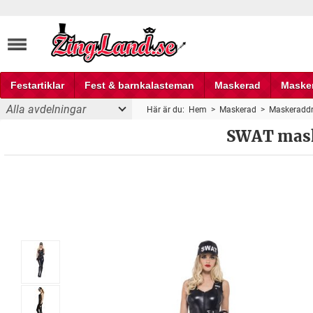
Festartiklar
Fest & barnkalasteman
Maskerad
Maske
Alla avdelningar
Här är du:
Hem
>
Maskerad
>
Maskeraddr
Fest och partyprylar
SWAT mask