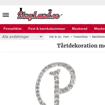
Festartiklar
Fest & barnkalasteman
Maskerad
Maske
Alla avdelningar
Här är du:
Hem
>
Festartiklar
>
Baktillbeh
Fest och partyprylar
Tårtdekoration m