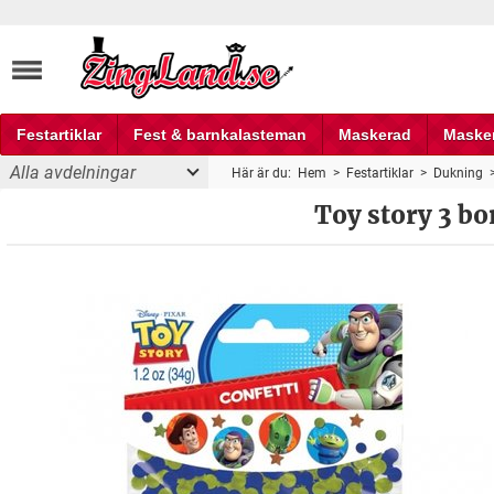
Festartiklar
Fest & barnkalasteman
Maskerad
Maske
Alla avdelningar
Här är du:
Hem
>
Festartiklar
>
Dukning
Fest och partyprylar
Toy story 3 bo