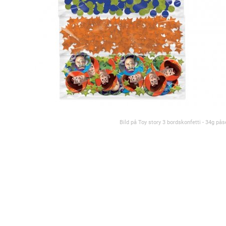
Bild på Toy story 3 bordskonfetti - 34g pås