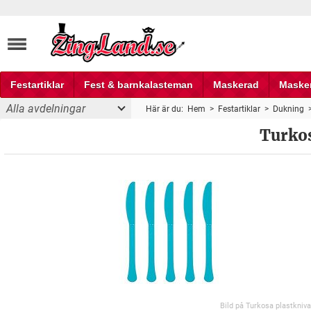
Festartiklar
Fest & barnkalasteman
Maskerad
Maske
Alla avdelningar
Här är du:
Hem
>
Festartiklar
>
Dukning
Fest och partyprylar
Turkos
Bild på Turkosa plastkniva