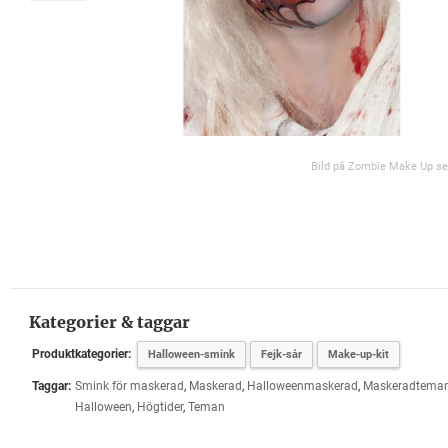
Bild på Zombie Make Up se
Kategorier & taggar
Produktkategorier:
Halloween-smink
Fejk-sår
Make-up-kit
Taggar:
Smink för maskerad
,
Maskerad
,
Halloweenmaskerad
,
Maskeradtema
Halloween
,
Högtider
,
Teman