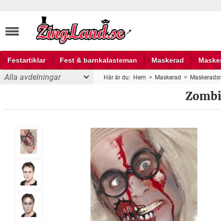
Festartiklar
Fest & barnkalasteman
Maskerad
Maske
Alla avdelningar
Här är du:
Hem
>
Maskerad
>
Maskerads
Fest och partyprylar
Zombi