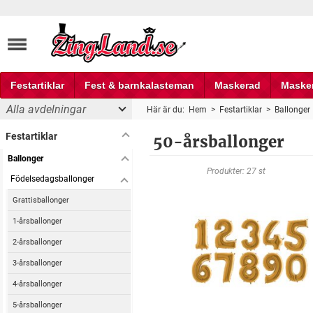
Festartiklar
Fest & barnkalasteman
Maskerad
Maske
Alla avdelningar
Här är du:
Hem
>
Festartiklar
>
Ballonger
Fest och partyprylar
Festartiklar
50-årsballonger
Ballonger
Produkter: 27 st
Födelsedagsballonger
Grattisballonger
1-årsballonger
2-årsballonger
3-årsballonger
4-årsballonger
5-årsballonger