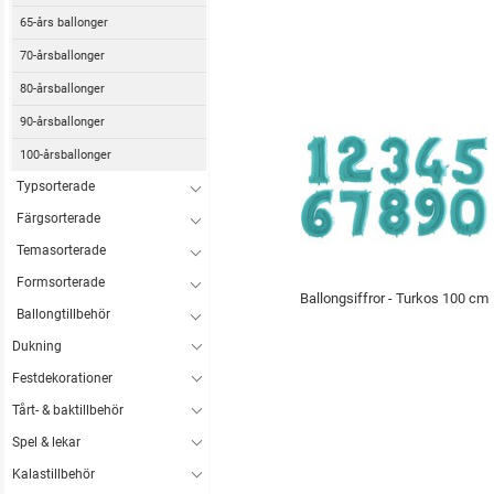
65-års ballonger
70-årsballonger
80-årsballonger
90-årsballonger
100-årsballonger
Typsorterade
Färgsorterade
Temasorterade
Formsorterade
Ballongsiffror - Turkos 100 cm
Ballongtillbehör
Dukning
Festdekorationer
Tårt- & baktillbehör
Spel & lekar
Kalastillbehör