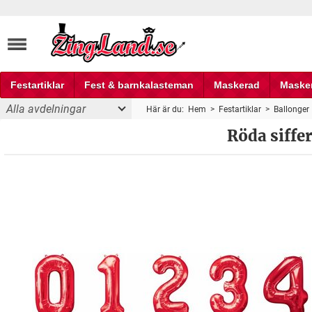
Festartiklar
Fest & barnkalasteman
Maskerad
Maske
Alla avdelningar
Här är du:
Hem
>
Festartiklar
>
Ballonger
Fest och partyprylar
Röda siffe