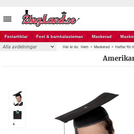
Festartiklar
Fest & barnkalasteman
Maskerad
Maske
Alla avdelningar
Här är du:
Hem
>
Maskerad
>
Hattar för
Fest och partyprylar
Amerika