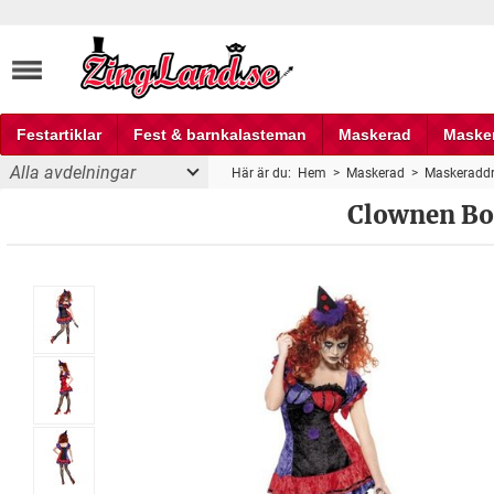
Festartiklar
Fest & barnkalasteman
Maskerad
Maske
Alla avdelningar
Här är du:
Hem
>
Maskerad
>
Maskeraddr
Fest och partyprylar
Clownen Bo