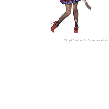
Bild på Clownen Bo Bo maskeraddräk