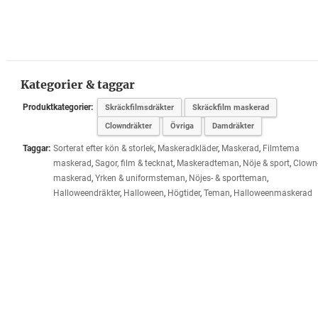
Kategorier & taggar
Produktkategorier:
Skräckfilmsdräkter
Skräckfilm maskerad
Clowndräkter
Övriga
Damdräkter
Taggar:
Sorterat efter kön & storlek
,
Maskeradkläder
,
Maskerad
,
Filmtema
maskerad
,
Sagor, film & tecknat
,
Maskeradteman
,
Nöje & sport
,
Clown
maskerad
,
Yrken & uniformsteman
,
Nöjes- & sportteman
,
Halloweendräkter
,
Halloween
,
Högtider
,
Teman
,
Halloweenmaskerad