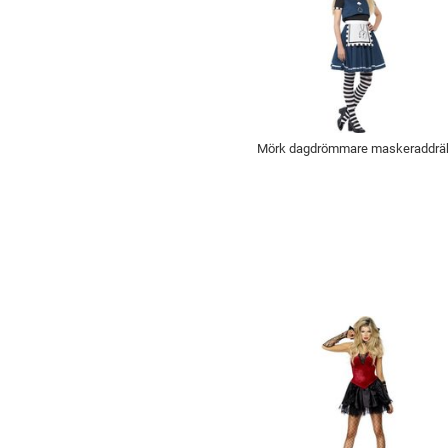
Mörk dagdrömmare maskeraddrä