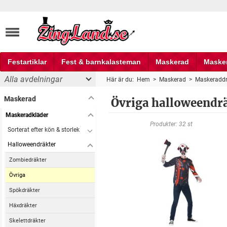
Festartiklar
Fest & barnkalasteman
Maskerad
Maske
Alla avdelningar
Här är du:
Hem
>
Maskerad
>
Maskeraddr
Fest och partyprylar
Maskerad
Övriga halloweendr
Maskeradkläder
Produkter: 32 st
Sorterat efter kön & storlek
Halloweendräkter
Zombiedräkter
Övriga
Spökdräkter
Häxdräkter
Skelettdräkter