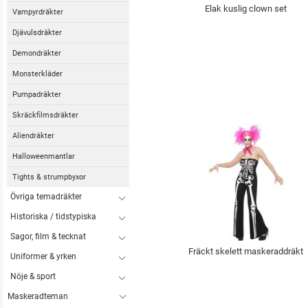
Elak kuslig clown set
Vampyrdräkter
Djävulsdräkter
Demondräkter
Monsterkläder
Pumpadräkter
Skräckfilmsdräkter
Aliendräkter
Halloweenmantlar
Tights & strumpbyxor
Övriga temadräkter
Historiska / tidstypiska
Sagor, film & tecknat
Fräckt skelett maskeraddräkt
Uniformer & yrken
Nöje & sport
Maskeradteman