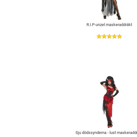
R.I.P-unzel maskeraddräkt
Sju dödssynderna - lust maskeradd