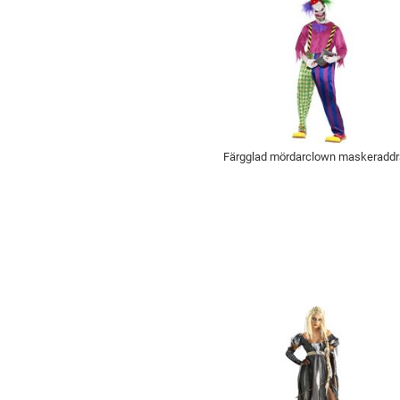
Färgglad mördarclown maskeraddr