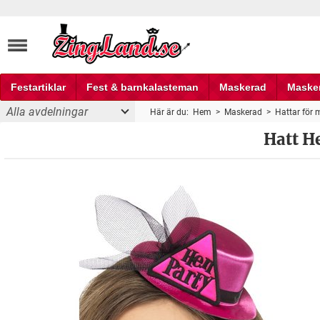
Festartiklar
Fest & barnkalasteman
Maskerad
Maske
Alla avdelningar
Här är du:
Hem
>
Maskerad
>
Hattar för
Fest och partyprylar
Hatt H