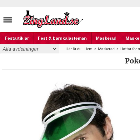
Festartiklar
Fest & barnkalasteman
Maskerad
Maske
Alla avdelningar
Här är du:
Hem
>
Maskerad
>
Hattar för
Fest och partyprylar
Poke