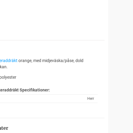
eraddräkt
orange, med midjeväska/påse, dold
kan.
polyester
keraddräkt
Specifikationer:
Herr
nter