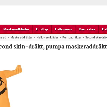
Maskeradkläder
Bröllop
Halloween
Barnkalas
Ba
erad
>
Maskeraddräkter
>
Halloweenkläder
>
Pumpadräkter
>
Second skin-drä
cond skin-dräkt, pumpa maskeraddräkt