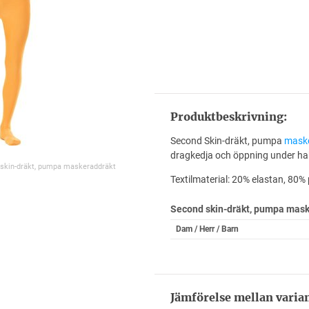
Produktbeskrivning:
Second Skin-dräkt, pumpa
mask
dragkedja och öppning under ha
 skin-dräkt, pumpa maskeraddräkt
Textilmaterial: 20% elastan, 80% 
Second skin-dräkt, pumpa mas
Dam / Herr / Barn
Jämförelse mellan varia