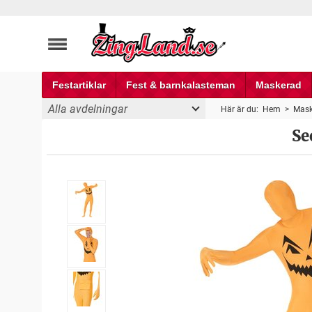
Festartiklar
Fest & barnkalasteman
Maskerad
Alla avdelningar
Här är du:
Hem
>
Mask
Se