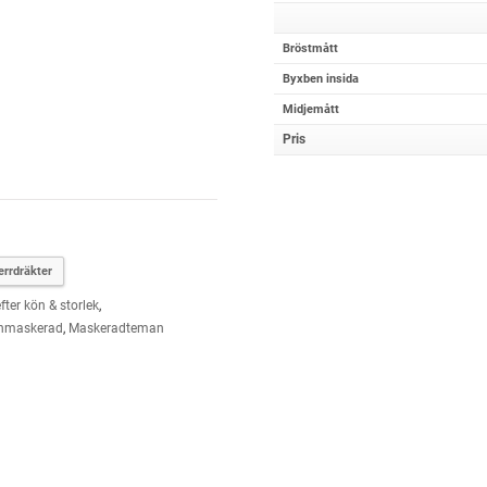
Bröstmått
Byxben insida
Midjemått
Pris
errdräkter
fter kön & storlek
,
nmaskerad
,
Maskeradteman