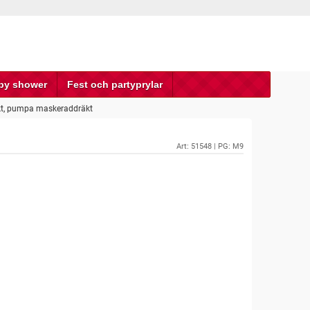
by shower
Fest och partyprylar
kt, pumpa maskeraddräkt
Art:
51548
| PG: M9