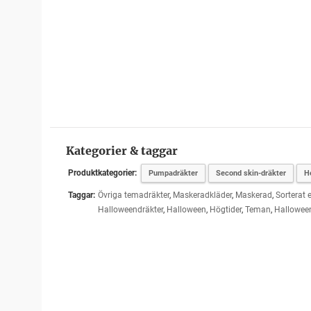
Kategorier & taggar
Produktkategorier:
Pumpadräkter
Second skin-dräkter
H
Taggar:
Övriga temadräkter
,
Maskeradkläder
,
Maskerad
,
Sorterat e
Halloweendräkter
,
Halloween
,
Högtider
,
Teman
,
Hallowee