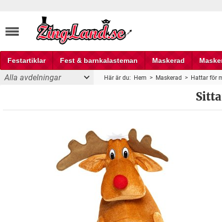
Festartiklar
Fest & barnkalasteman
Maskerad
Maske
Alla avdelningar
Här är du:
Hem
>
Maskerad
>
Hattar för
Fest och partyprylar
Sitt