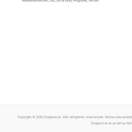
Maskeradteman
,
Jul
,
Jul & nyår
,
Högtider
,
Teman
Copyright © 2026 Zingland.se. Alla rättigheter reserverade. Denna sida använde
Zingland.se är en del av Net