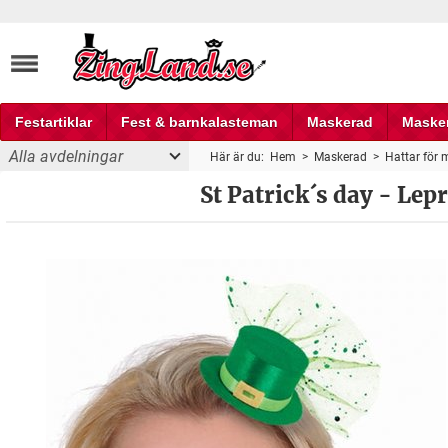
Festartiklar
Fest & barnkalasteman
Maskerad
Maske
Alla avdelningar
Här är du:
Hem
>
Maskerad
>
Hattar för
Fest och partyprylar
St Patrick´s day - Le