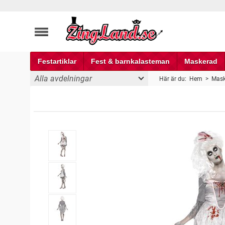
Festartiklar
Fest & barnkalasteman
Maskerad
Alla avdelningar
Här är du:
Hem
>
Mask