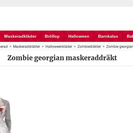
Maskeradkläder
Bröllop
Halloween
Barnkalas
Ba
erad
>
Maskeraddräkter
>
Halloweenkläder
>
Zombiedräkter
>
Zombie georgia
Zombie georgian maskeraddräkt