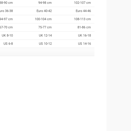
88-90 cm
94-98 cm
102-107 cm
uro 36-38
Euro 40-42
Euro 44-46
94-97 cm
100-104 cm
108-113 cm
67-70 cm
75-77 cm
81-86 cm
UK 8-10
UK 12-14
UK 16-18
US 6-8
US 10-12
US 14-16