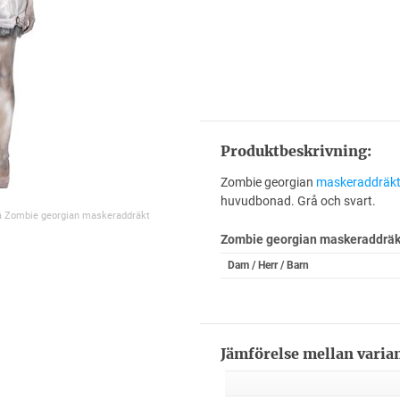
Produktbeskrivning:
Zombie georgian
maskeraddräk
huvudbonad. Grå och svart.
på Zombie georgian maskeraddräkt
Zombie georgian maskeraddrä
Dam / Herr / Barn
Jämförelse mellan varia