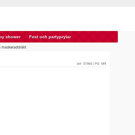
by shower
Fest och partyprylar
n maskeraddräkt
Art:
51965
| PG: M9