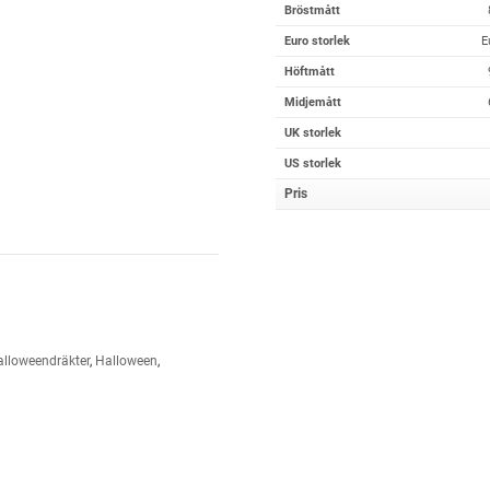
Bröstmått
Euro storlek
E
Höftmått
Midjemått
UK storlek
US storlek
Pris
lloweendräkter
,
Halloween
,