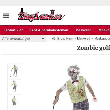
Festartiklar
Fest & barnkalasteman
Maskerad
Maske
Alla avdelningar
Här är du:
Hem
>
Maskerad
>
Maskeraddr
Fest och partyprylar
Zombie gol