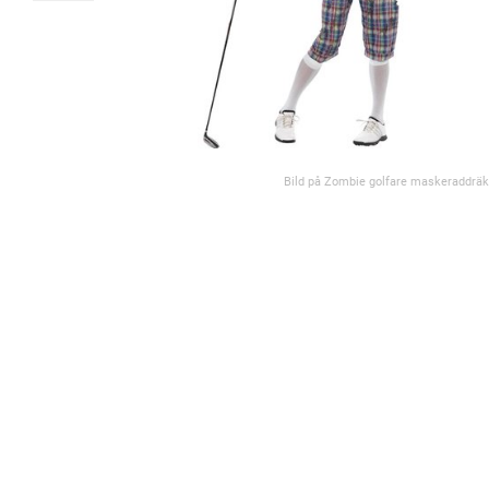
Bild på Zombie golfare maskeraddräk